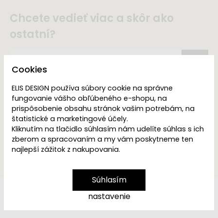
Chcete vedieť viac a skôr ako
ostatní?
Cookies
ELIS DESIGN používa súbory cookie na správne
Odoslaním súhlasím s
prijímaním e-mailových
fungovanie vášho obľúbeného e-shopu, na
správ s informáciami o
prispôsobenie obsahu stránok vašim potrebám, na
zajuímavých
štatistické a marketingové účely.
propagačných akciách,
Kliknutím na tlačidlo súhlasím nám udelíte súhlas s ich
produktoch alebo
zberom a spracovaním a my vám poskytneme ten
službách spoločnosti
najlepší zážitok z nakupovania.
ELIS DESIGN.
Súhlasím
nastavenie