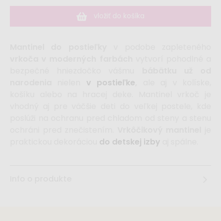
vložiť do košíka
Mantinel do postieľky
v podobe zapleteného
vrkoča v moderných farbách
vytvorí pohodlné a
bezpečné hniezdočko vášmu
bábätku už od
narodenia
nielen
v postieľke
,
ale aj v kolíske,
košíku alebo na hracej deke. Mantinel vrkoč je
vhodný aj pre väčšie deti do veľkej postele, kde
poslúži na ochranu pred chladom od steny a stenu
ochráni pred znečistením.
Vrkôčikový mantinel
je
praktickou dekoráciou
do detskej izby
aj spálne.
Info o produkte