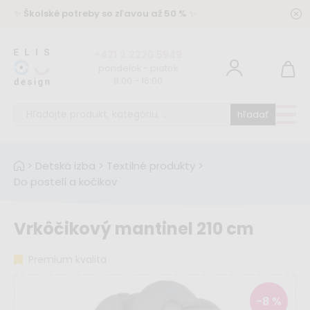
✨
Školské potreby so zľavou až 50 %
✨
+421 2 2220 5949
pondelok - piatok
8:00 - 16:00
hľadať
>
Detská izba
>
Textilné produkty
>
Do postelí a kočíkov
Vrkôčikový mantinel 210 cm
Premium kvalita
-8 %