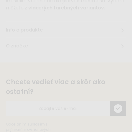
kresielko vhodné do akejkoľvek miestnosti. Vyberať
môžete z
viacerých farebných variantov.
Info o produkte
O značke
Chcete vedieť viac a skôr ako
ostatní?
Odoslaním súhlasím s
prijímaním e-mailových