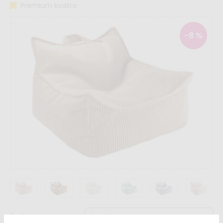
Premium kvalita
-8 %
Farba