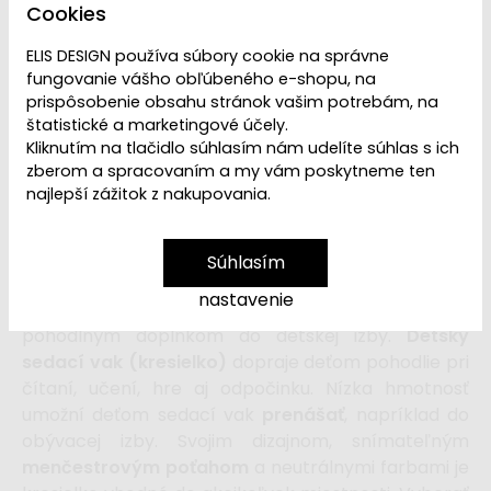
Cookies
ELIS DESIGN používa súbory cookie na správne
Dostupnosť:
Skladom
fungovanie vášho obľúbeného e-shopu, na
prispôsobenie obsahu stránok vašim potrebám, na
štatistické a marketingové účely.
169,99 €
Kliknutím na tlačidlo súhlasím nám udelíte súhlas s ich
184,99 €
zberom a spracovaním a my vám poskytneme ten
najlepší zážitok z nakupovania.
vložiť do košíka
Súhlasím
Sedací vak
s poťahom z príjemného menčestra,
v
nastavenie
podobe detského kresla,
je štýlovým a hlavne
pohodlným doplnkom do detskej izby.
Detský
sedací vak (kresielko)
dopraje deťom pohodlie pri
čítaní, učení, hre aj odpočinku. Nízka hmotnosť
umožní deťom sedací vak
prenášať
, napríklad do
obývacej izby. Svojim dizajnom, snímateľným
menčestrovým poťahom
a neutrálnymi farbami je