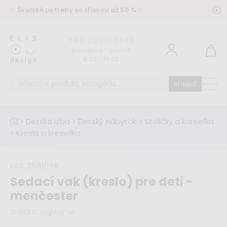
✨
Školské potreby so zľavou až 50 %
✨
+421 2 2220 5949
pondelok - piatok
8:00 - 16:00
hľadať
>
Detská izba
>
Detský nábytok
>
Stoličky a kresielka
>
Kreslá a kresielka
Kód:
21561/HNE
Sedací vak (kreslo) pre deti -
menčester
Značka:
wigiwama