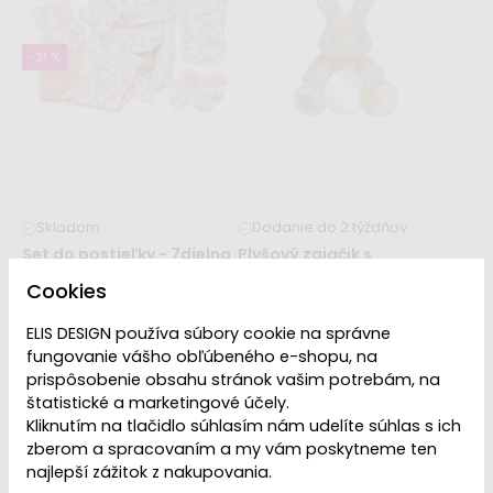
16,99 €
11,99 €
29,99 €
-21 %
Skladom
Dodanie do 2 týždňov
Set do postieľky - 7dielna
Plyšový zajačik s
sada Zajačik a ruže
aktivitami Newborn
Cookies
Naturals
49,99 €
62,99 €
25,99 €
ELIS DESIGN používa súbory cookie na správne
fungovanie vášho obľúbeného e-shopu, na
prispôsobenie obsahu stránok vašim potrebám, na
štatistické a marketingové účely.
Kliknutím na tlačidlo súhlasím nám udelíte súhlas s ich
zberom a spracovaním a my vám poskytneme ten
najlepší zážitok z nakupovania.