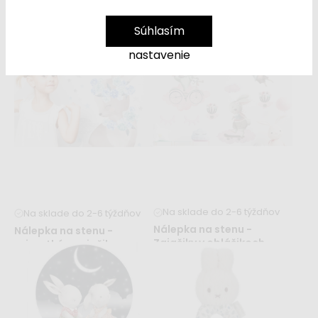
Dodanie do 2 týždňov
Na sklade do 2-6 týždňov
Súhlasím
Hudobný zajačik Miffy –
Nálepka na stenu -
nastavenie
Lucky Blossom
zvieratká - zajačik
44,99 €
21,99 €
od
Na sklade do 2-6 týždňov
Na sklade do 2-6 týždňov
Nálepka na stenu -
Nálepka na stenu -
Zajačiky v obláčikoch
zvieratká - zajačik s
kvetinami
41,99 €
48,99 €
od