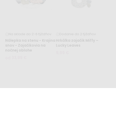
Na sklade do 2-6 týždňov
Dodanie do 2 týždňov
Nálepka na stenu - Krajina
Hrkálka zajačik Miffy –
snov - Zajačikovia na
Lucky Leaves
nočnej oblohe
9,99 €
33,99 €
od