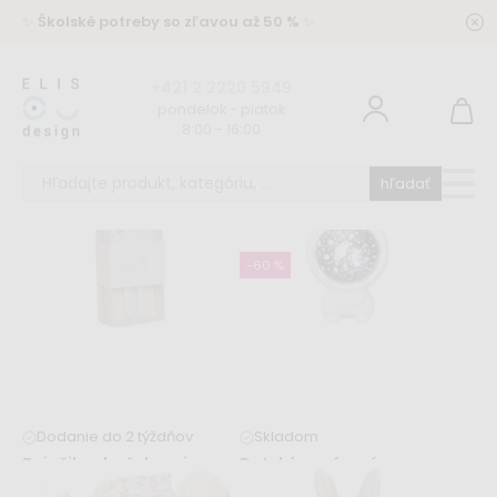
✨
Školské potreby so zľavou až 50 %
✨
+421 2 2220 5949
pondelok - piatok
8:00 - 16:00
hľadať
-60 %
Dodanie do 2 týždňov
Skladom
Zajačik v darčekovej
Detský uspávací
krabičke
projektor Zajačik